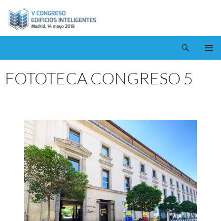
Saltar
al
contenido
Buscar
Congreso Edificios Inteligentes
MENÚ
PRINCI
FOTOTECA CONGRESO 5